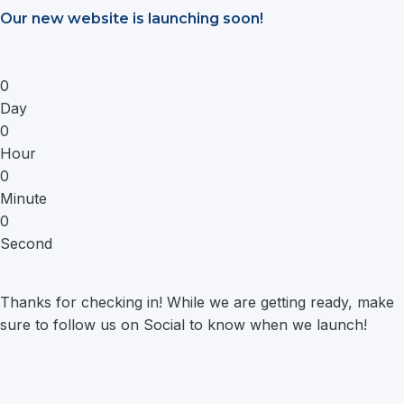
Saltar
Our new website is launching soon!
al
contenido
0
Day
0
Hour
0
Minute
0
Second
Thanks for checking in! While we are getting ready, make
sure to follow us on Social to know when we launch!