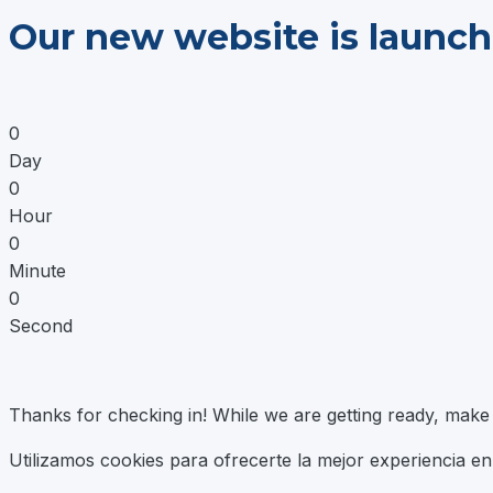
Saltar
Our new website is launch
al
contenido
0
Day
0
Hour
0
Minute
0
Second
Thanks for checking in! While we are getting ready, mak
Utilizamos cookies para ofrecerte la mejor experiencia e