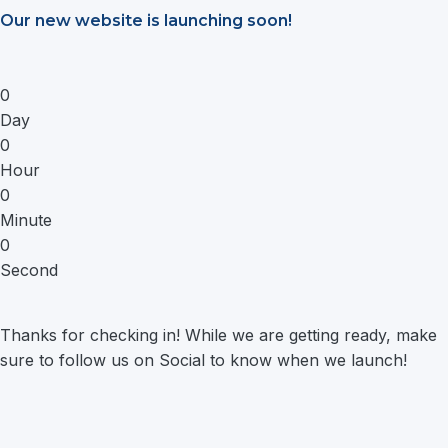
Saltar
Our new website is launching soon!
al
contenido
0
Day
0
Hour
0
Minute
0
Second
Thanks for checking in! While we are getting ready, make
sure to follow us on Social to know when we launch!