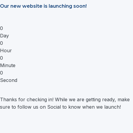
Saltar
Our new website is launching soon!
al
contenido
0
Day
0
Hour
0
Minute
0
Second
Thanks for checking in! While we are getting ready, make
sure to follow us on Social to know when we launch!