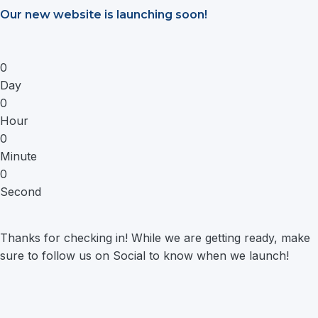
Saltar
Our new website is launching soon!
al
contenido
0
Day
0
Hour
0
Minute
0
Second
Thanks for checking in! While we are getting ready, make
sure to follow us on Social to know when we launch!