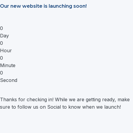
Saltar
Our new website is launching soon!
al
contenido
0
Day
0
Hour
0
Minute
0
Second
Thanks for checking in! While we are getting ready, make
sure to follow us on Social to know when we launch!