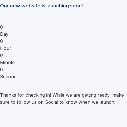
Saltar
Our new website is launching soon!
al
contenido
0
Day
0
Hour
0
Minute
0
Second
Thanks for checking in! While we are getting ready, make
sure to follow us on Social to know when we launch!