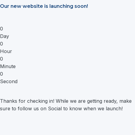
Saltar
Our new website is launching soon!
al
contenido
0
Day
0
Hour
0
Minute
0
Second
Thanks for checking in! While we are getting ready, make
sure to follow us on Social to know when we launch!