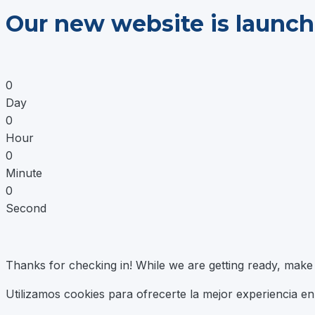
Saltar
Our new website is launch
al
contenido
0
Day
0
Hour
0
Minute
0
Second
Thanks for checking in! While we are getting ready, mak
Utilizamos cookies para ofrecerte la mejor experiencia e