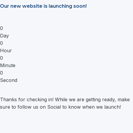
Saltar
Our new website is launching soon!
al
contenido
0
Day
0
Hour
0
Minute
0
Second
Thanks for checking in! While we are getting ready, make
sure to follow us on Social to know when we launch!