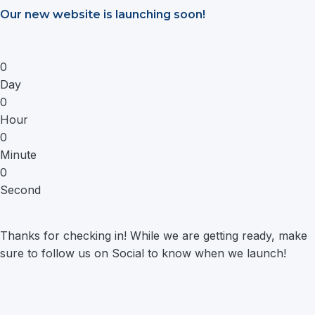
Saltar
Our new website is launching soon!
al
contenido
0
Day
0
Hour
0
Minute
0
Second
Thanks for checking in! While we are getting ready, make
sure to follow us on Social to know when we launch!