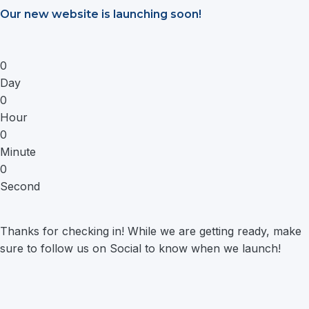
Saltar
Our new website is launching soon!
al
contenido
0
Day
0
Hour
0
Minute
0
Second
Thanks for checking in! While we are getting ready, make
sure to follow us on Social to know when we launch!