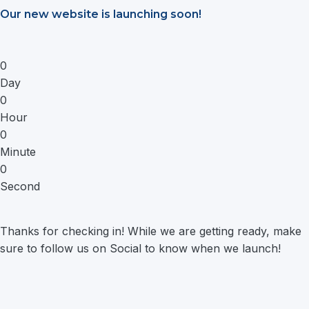
Saltar
Our new website is launching soon!
al
contenido
0
Day
0
Hour
0
Minute
0
Second
Thanks for checking in! While we are getting ready, make
sure to follow us on Social to know when we launch!