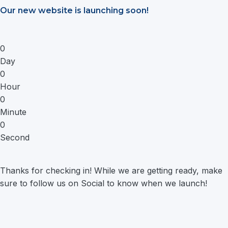
Saltar
Our new website is launching soon!
al
contenido
0
Day
0
Hour
0
Minute
0
Second
Thanks for checking in! While we are getting ready, make
sure to follow us on Social to know when we launch!