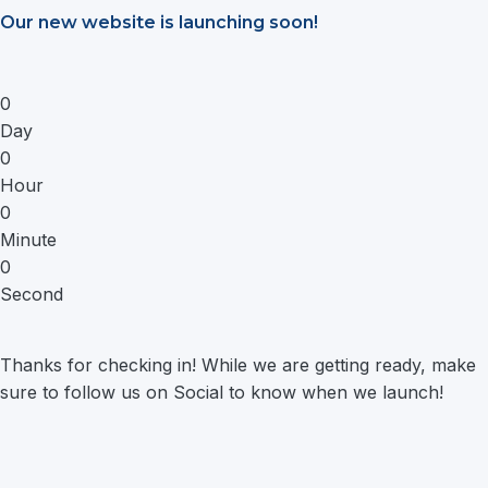
Saltar
Our new website is launching soon!
al
contenido
0
Day
0
Hour
0
Minute
0
Second
Thanks for checking in! While we are getting ready, make
sure to follow us on Social to know when we launch!