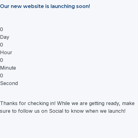
Saltar
Our new website is launching soon!
al
contenido
0
Day
0
Hour
0
Minute
0
Second
Thanks for checking in! While we are getting ready, make
sure to follow us on Social to know when we launch!