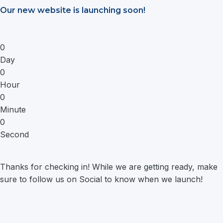
Saltar
Our new website is launching soon!
al
contenido
0
Day
0
Hour
0
Minute
0
Second
Thanks for checking in! While we are getting ready, make
sure to follow us on Social to know when we launch!