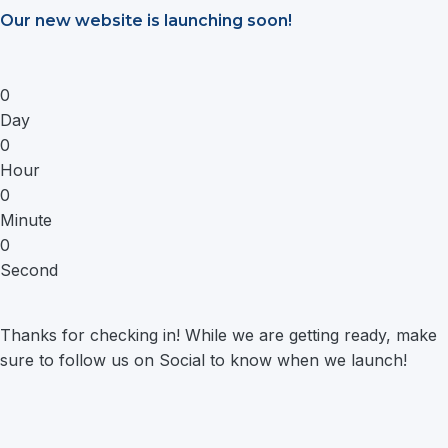
Saltar
Our new website is launching soon!
al
contenido
0
Day
0
Hour
0
Minute
0
Second
Thanks for checking in! While we are getting ready, make
sure to follow us on Social to know when we launch!