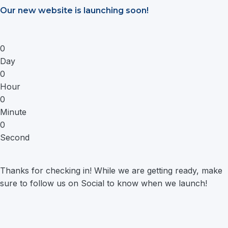
Saltar
Our new website is launching soon!
al
contenido
0
Day
0
Hour
0
Minute
0
Second
Thanks for checking in! While we are getting ready, make
sure to follow us on Social to know when we launch!