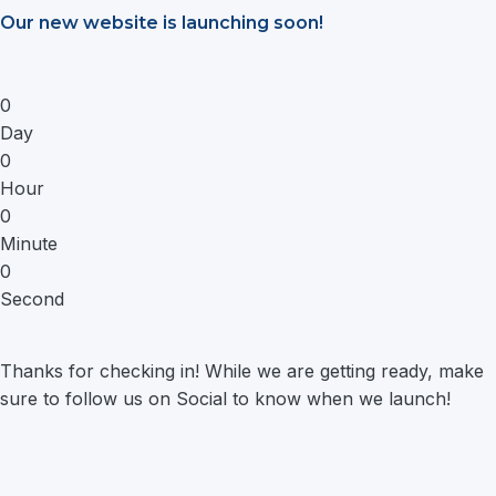
Saltar
Our new website is launching soon!
al
contenido
0
Day
0
Hour
0
Minute
0
Second
Thanks for checking in! While we are getting ready, make
sure to follow us on Social to know when we launch!