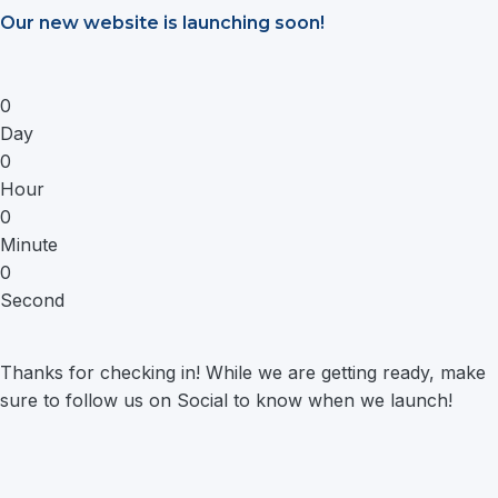
Saltar
Our new website is launching soon!
al
contenido
0
Day
0
Hour
0
Minute
0
Second
Thanks for checking in! While we are getting ready, make
sure to follow us on Social to know when we launch!