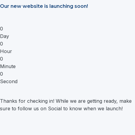
Saltar
Our new website is launching soon!
al
contenido
0
Day
0
Hour
0
Minute
0
Second
Thanks for checking in! While we are getting ready, make
sure to follow us on Social to know when we launch!