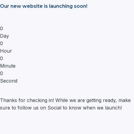
Saltar
Our new website is launching soon!
al
contenido
0
Day
0
Hour
0
Minute
0
Second
Thanks for checking in! While we are getting ready, make
sure to follow us on Social to know when we launch!