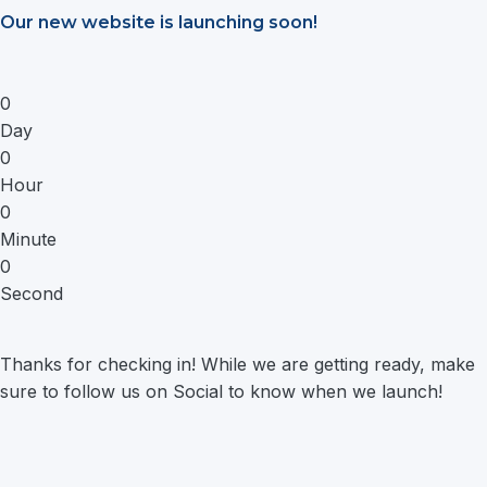
Saltar
Our new website is launching soon!
al
contenido
0
Day
0
Hour
0
Minute
0
Second
Thanks for checking in! While we are getting ready, make
sure to follow us on Social to know when we launch!